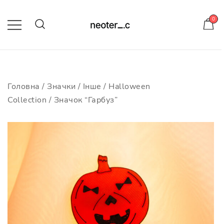
Skip
to
0
content
-10% на усі значки з кодом
neotericcraft
Головна
/
Значки
/
Інше
/
Halloween
Collection
/ Значок “Гарбуз”