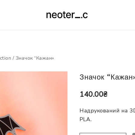
-10% на усі значки з кодом
neotericcraft
ction
/ Значок “Кажан»
Значок “Кажан
140.00
₴
Надрукований на 3D
PLA.