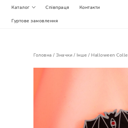
Skip
Каталог
Співпраця
Контакти
to
content
Гуртове замовлення
Головна
/
Значки
/
Інше
/
Halloween Colle