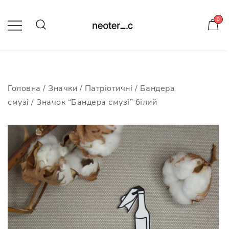
Skip
to
0
content
-10% на усі значки з кодом
neotericcraft
Головна
/
Значки
/
Патріотичні
/
Бандера
смузі
/ Значок “Бандера смузі” білий