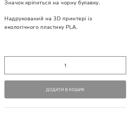
Значок кріпиться на чорну булавку.
Надрукований на 3D принтері із
екологічного пластику PLA.
Значок
"Бандера
смузі"
білий
ДОДАТИ В КОШИК
кількість