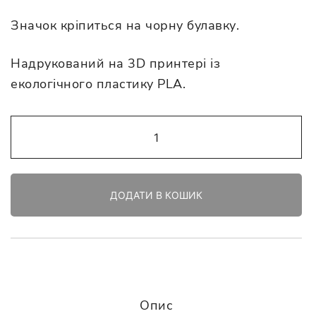
Значок кріпиться на чорну булавку.
Надрукований на 3D принтері із
екологічного пластику PLA.
Значок
“Я
в
серці
ДОДАТИ В КОШИК
маю
те,
що
не
вмира”
кількість
Опис