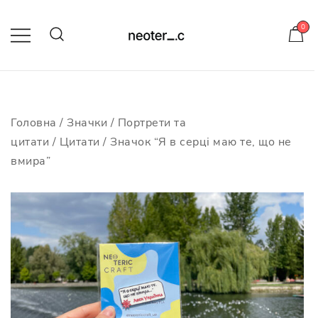
Skip
to
0
content
-10% на усі значки з кодом
neotericcraft
Головна
/
Значки
/
Портрети та
цитати
/
Цитати
/ Значок “Я в серці маю те, що не
вмира”