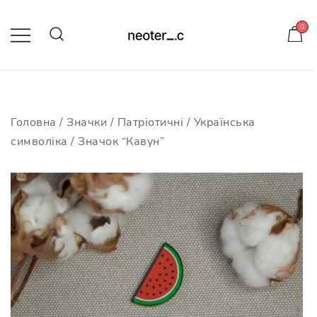
Skip
to
0
content
-10% на усі значки з кодом
neotericcraft
Головна
/
Значки
/
Патріотичні
/
Українська
символіка
/ Значок “Кавун”