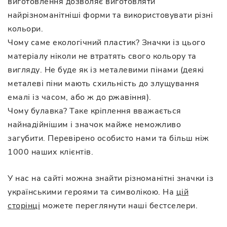
виготовлення дозволяє виготовляти
найрізноманітніші форми та використовувати різні
кольори.
Чому саме екологічний пластик? Значки із цього
матеріалу ніколи не втратять свого кольору та
вигляду. Не буде як із металевими пінами (деякі
металеві піни мають схильність до злущування
емалі із часом, або ж до ржавіння).
Чому булавка? Таке кріплення вважається
найнадійнішим і значок майже неможливо
загубити. Перевірено особисто нами та більш ніж
1000 наших клієнтів.
У нас на сайті можна знайти різноманітні значки із
українськими героями та символікою. На
цій
сторінці
можете переглянути наші бестселери.