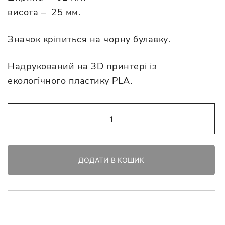
висота – 25 мм.
Значок кріпиться на чорну булавку.
Надрукований на 3D принтері із
екологічного пластику PLA.
Значок
“Кохайтеся
чорнобриві,
та
ДОДАТИ В КОШИК
не
з
москалями”
кількість