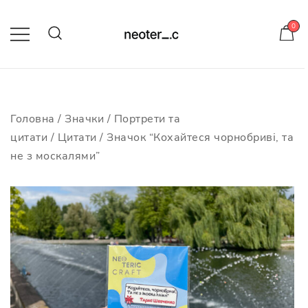
Skip
to
0
content
-10% на усі значки з кодом
neotericcraft
Головна
/
Значки
/
Портрети та
цитати
/
Цитати
/ Значок “Кохайтеся чорнобриві, та
не з москалями”