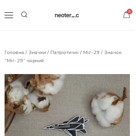
Skip
to
0
content
-10% на усі значки з кодом
neotericcraft
Головна
/
Значки
/
Патріотичні
/
Міг-29
/ Значок
“Міг-29” чорний