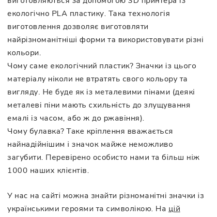
виготовляються за допомогою 3D принтера із
екологічно PLA пластику. Така технологія
виготовлення дозволяє виготовляти
найрізноманітніші форми та використовувати різні
кольори.
Чому саме екологічний пластик? Значки із цього
матеріалу ніколи не втратять свого кольору та
вигляду. Не буде як із металевими пінами (деякі
металеві піни мають схильність до злущування
емалі із часом, або ж до ржавіння).
Чому булавка? Таке кріплення вважається
найнадійнішим і значок майже неможливо
загубити. Перевірено особисто нами та більш ніж
1000 наших клієнтів.
У нас на сайті можна знайти різноманітні значки із
українськими героями та символікою. На
цій